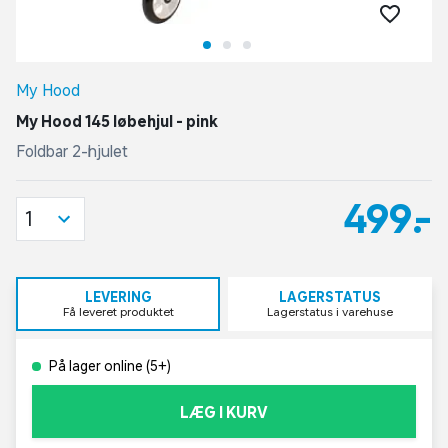
My Hood
My Hood 145 løbehjul - pink
Foldbar 2-hjulet
499,-
1
LEVERING
LAGERSTATUS
Få leveret produktet
Lagerstatus i varehuse
På lager online (5+)
LÆG I KURV