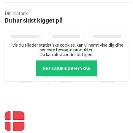
Specifikationer
Din historik
Farve: pink
Du har sidst kigget på
Aluminiumsramme med kraftig lakering
Smart foldemekanisme
145 mm PU-hjul
Hvis du tillader statistiske cookies, kan vi nemt vise dig dine
ABEC 5 kuglelejer
seneste besøgte produkter.
Kraftig bagbremse
Du kan altid ændre det igen.
Rørdiameter: 28 mm
Længde: ca. 77 cm
RET COOKIE SAMTYKKE
Justerbar styrhøjde: 74-85 cm
Fodplade: ca. 42 x 10,5 cm
Vægt: 2,4 kg
Maks. brugervægt: 80 kg
Velegnet til børn og unge, der ønsker et let og
praktisk løbehjul til daglig brug.