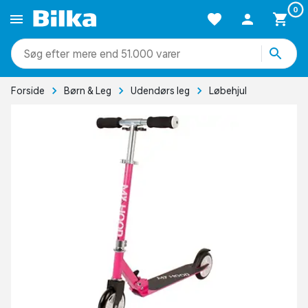
0
mere end 51.000 varer
Forside
Børn & Leg
Udendørs leg
Løbehjul