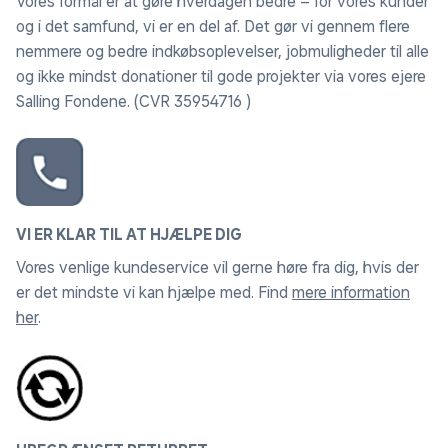
Vores formål er at gøre hverdagen bedre – for vores kunder
Mål udfoldet:
B: 76 x D: 100 x H: 30 cm
og i det samfund, vi er en del af. Det gør vi gennem flere
nemmere og bedre indkøbsoplevelser, jobmuligheder til alle
Vedligeholdelse:
Rengøres med en fugtig klud
og ikke mindst donationer til gode projekter via vores ejere
Salling Fondene. (CVR 35954716 )
VI ER KLAR TIL AT HJÆLPE DIG
Vores venlige kundeservice vil gerne høre fra dig, hvis der
er det mindste vi kan hjælpe med. Find
mere information
her
.