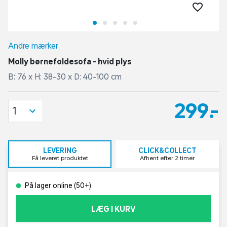
Andre mærker
Molly børnefoldesofa - hvid plys
B: 76 x H: 38-30 x D: 40-100 cm
299,-
1
LEVERING
CLICK&COLLECT
Få leveret produktet
Afhent efter 2 timer
På lager online (50+)
LÆG I KURV