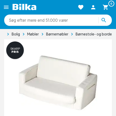
0
mere end 51.000 varer
ide
Bolig
Møbler
Børnemøbler
Børnestole- og borde
SKARP
PRIS