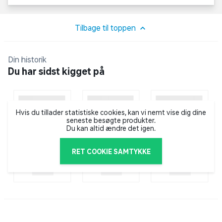
FullHD-billeder.
Tilbage til toppen
Aktiv HDR optimerer hver scene og leverer
sarte detaljer og rige farver. Multi-HDR-
Din historik
formatet, inklusive HDR10 og HLG, kombineret
Du har sidst kigget på
med LGs dynamiske scene-for-scene-
justeringsteknologi giver dig mulighed for at
nyde ethvert videoindhold i forbløffende HDR-
Hvis du tillader statistiske cookies, kan vi nemt vise dig dine
kvalitet.
seneste besøgte produkter.
Du kan altid ændre det igen.
LG smart TV med webOS giver dig mulighed for
RET COOKIE SAMTYKKE
nemt at nyde dine yndlings Netflix-film,
YouTube-videoer og meget mere. Det nye
design og de forskellige funktioner leverer
smartere, men alligevel enklere seeroplevelser.