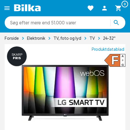
0
mere end 51.000 varer
Forside
Elektronik
TV, foto og lyd
TV
24-32"
Produktdatablad
SKARP
F
A
PRIS
G