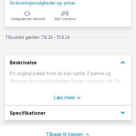
Se leveringsmuligheder og -priser
Ubegrænset returret
Byt i varehus
Tilbuddet gælder: 7.8.26 - 13.8.26
keyboard_arrow_down
Beskrivelse
En original pakke hvor du kan samle 3 penne og
tilpasse dem med forskellige farver i monster stil. En
praktisk og rig pakke der indeholder: 3 penne, 4
forskelligfarvede blæk, 3 figurer og alt nødvendigt
Læs mere
værktøj. Et nyt Idé-sæt der giver børn mulighed for at
skabe og tilpasse deres penne med masser af tilbehør
keyboard_arrow_down
Specifikationer
og dekorationer.
Tilbage til toppen