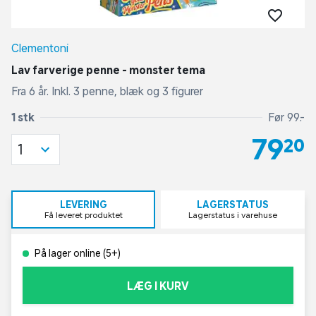
Clementoni
Lav farverige penne - monster tema
Fra 6 år. Inkl. 3 penne, blæk og 3 figurer
1 stk
Før 99,-
79,20
1
LEVERING
LAGERSTATUS
Få leveret produktet
Lagerstatus i varehuse
På lager online (5+)
LÆG I KURV