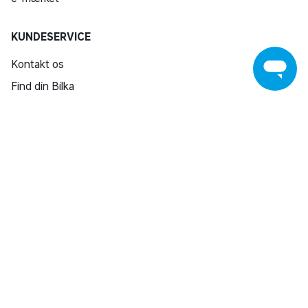
KUNDESERVICE
Kontakt os
Find din Bilka
Returnering
Reklamation
Reparation af varer
Fortrydelsesret
Fortryd køb
Salling Group tilbagekaldelser
Privatlivspolitik
Handelsbetingelser
SHOPPING INSPIRATION