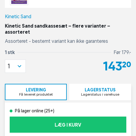
Kinetic Sand
Kinetic Sand sandkassesæt – flere varianter –
assorteret
Assorteret - bestemt variant kan ikke garanteres
1 stk
Før 179,-
143,20
1
LEVERING
LAGERSTATUS
Få leveret produktet
Lagerstatus i varehuse
På lager online (25+)
LÆG I KURV