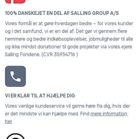
fantasi! Vil du gerne have endnu mere Kinetic Sand
sjov, kan du genopfylde dit Kinetic Sand legesæt med
100% DANSKEJET EN DEL AF SALLING GROUP A/S
Kinetic Sand Poser med farvet sand (sælges separat).
Vores formål er at gøre hverdagen bedre – for vores kunder
og i det samfund, vi er en del af. Det gør vi gennem flere
OBS! Varen er assorteret, og en bestemt variant
nemmere og bedre indkøbsoplevelser, jobmuligheder til alle
kan ikke garanteres.
og ikke mindst donationer til gode projekter via vores ejere
Salling Fondene. (CVR 35954716 )
VI ER KLAR TIL AT HJÆLPE DIG
Vores venlige kundeservice vil gerne høre fra dig, hvis der
er det mindste vi kan hjælpe med. Find
mere information
her
.