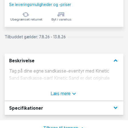
Se leveringsmuligheder og -priser
Ubegrænset returret
Byt i varehus
Tilbuddet gælder: 7.8.26 - 13.8.26
keyboard_arrow_down
Beskrivelse
Tag på dine egne sandkasse-eventyr med Kinetic
Sand Sandkasse-sæt! Kinetic Sand er det originale
magiske, formbare og fascinerende sansesand. Det
flyder gennem dine hænder og tørrer aldrig ud, så du
Læs mere
kan lege igen og igen. Med sandkassesættet kan du
nyde sandkasseleg året rundt!
keyboard_arrow_down
Specifikationer
Den unikke Kinetic Sand-formel gør det nemt at forme