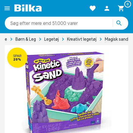
0
mere end 51.000 varer
side
Børn & Leg
Legetøj
Kreativt legetøj
Magisk sand
SPAR
20%