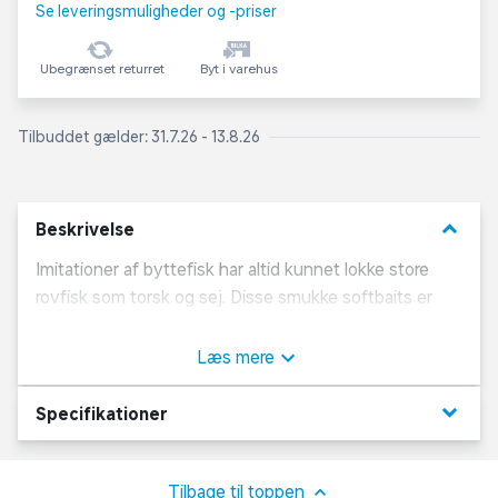
Se leveringsmuligheder og -priser
Ubegrænset returret
Byt i varehus
Tilbuddet gælder: 31.7.26 - 13.8.26
keyboard_arrow_down
Beskrivelse
Imitationer af byttefisk har altid kunnet lokke store
rovfisk som torsk og sej. Disse smukke softbaits er
rigget og klar til kamp.
Kvalitets nylonline
Læs mere
Nikkel - kemisk skærpede kroge
Imitationer af byttefisk lavet af silikone
keyboard_arrow_down
Specifikationer
Torsk, og sej
Tilbage til toppen