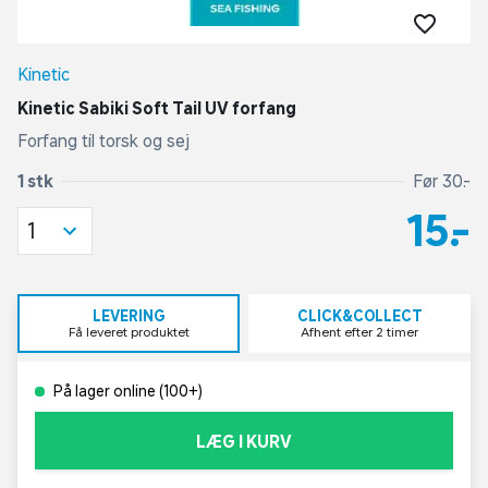
Kinetic
Kinetic Sabiki Soft Tail UV forfang
Forfang til torsk og sej
1 stk
Før 30,-
15,-
1
LEVERING
CLICK&COLLECT
Få leveret produktet
Afhent efter 2 timer
På lager online (100+)
LÆG I KURV