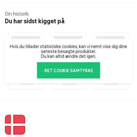
Aluminium sider
Sparer plads i hvileposition
Din historik
Vejrbestandig
Du har sidst kigget på
ca. 3,8 m tørrelængde
Opstillet mål: H:18,6 x L: 58 x D: 46 cm
Foldet størrelse/ ikke i brug: H: 18,6 x L: 58 x D: 9 cm
Hvis du tillader statistiske cookies, kan vi nemt vise dig dine
seneste besøgte produkter.
Du kan altid ændre det igen.
RET COOKIE SAMTYKKE