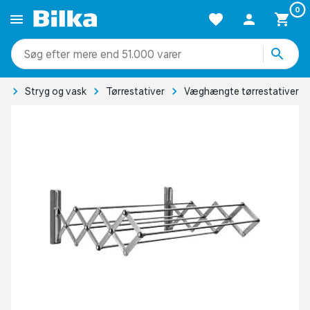
0
mere end 51.000 varer
ng
Stryg og vask
Tørrestativer
Væghængte tørrestativer