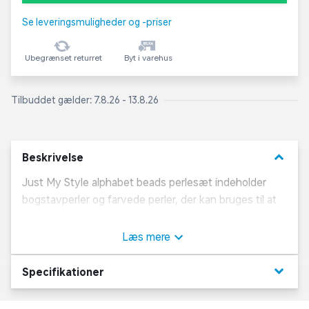
Se leveringsmuligheder og -priser
Ubegrænset returret
Byt i varehus
Tilbuddet gælder: 7.8.26 - 13.8.26
keyboard_arrow_down
Beskrivelse
Just My Style alphabet beads perlesæt indeholder
bogstavperler og farvede perler, der kan bruges til at
lave personlige smykker med navne, ord eller
beskeder. Sættet gør det muligt at designe armbånd,
Læs mere
halskæder og nøgleringe. Perlerne trækkes nemt på
snor og afsluttes med knude eller lås. Velegnet til
keyboard_arrow_down
Specifikationer
kreative aktiviteter, hvor barnet kan eksperimentere
med farver og bogstavkombinationer. Delene kan