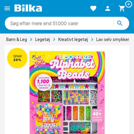
0
mere end 51.000 varer
Børn & Leg
Legetøj
Kreativt legetøj
Lav selv smykker
SPAR
20%