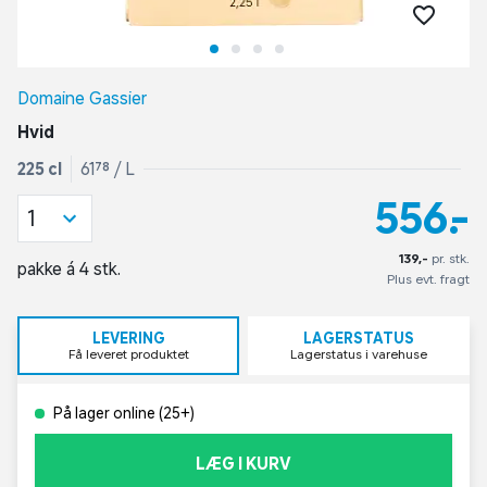
Domaine Gassier
Hvid
225 cl
61,78 / L
556,-
1
139,-
pr. stk.
pakke á 4 stk.
Plus evt. fragt
LEVERING
LAGERSTATUS
Få leveret produktet
Lagerstatus i varehuse
På lager online (25+)
LÆG I KURV