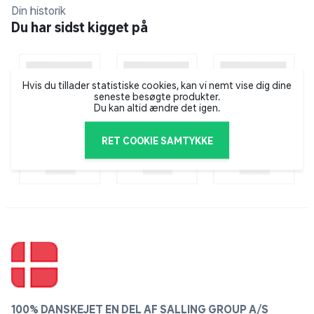
giver multitrådet processorkraft og Vega-grafikkort
Din historik
tilkrævende multimedieopgaver.
Du har sidst kigget på
Flimmerfri
Ved at benytte DC-nedtoningsteknologi, som styrer
Hvis du tillader statistiske cookies, kan vi nemt vise dig dine
lysstyrken ved at tilpasse jævnstrøm frem for at
seneste besøgte produkter.
cirkulere bagbelysningen, kan vi helt fjerne
Du kan altid ændre det igen.
skærmflimmer, så skærmen er mere behagelig at se
på.
RET COOKIE SAMTYKKE
Ultra Extended Graphics Array-bredskærm
Oplev dit spil i 1920 x 1200 pixel.
SuperSpeed USB Type-C® 5 Gbps
signaldatahastighed
Med mere end 100 % sRGB-farveplads giver denne
skærm naturtro gengivelse af farver med minimal
indsats.
100% DANSKEJET EN DEL AF SALLING GROUP A/S