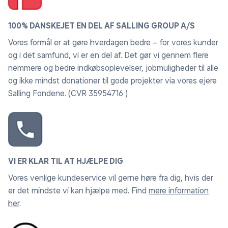
SuperSpeed USB Type-C® 5 Gbps
100% DANSKEJET EN DEL AF SALLING GROUP A/S
signaldatahastighed
Vores formål er at gøre hverdagen bedre – for vores kunder
Med mere end 100 % sRGB-farveplads giver denne
og i det samfund, vi er en del af. Det gør vi gennem flere
skærm naturtro gengivelse af farver med minimal
nemmere og bedre indkøbsoplevelser, jobmuligheder til alle
indsats. Perfekt til fotos, videoer – og alle dine
og ikke mindst donationer til gode projekter via vores ejere
kreative projekter.
Salling Fondene. (CVR 35954716 )
VI ER KLAR TIL AT HJÆLPE DIG
Vores venlige kundeservice vil gerne høre fra dig, hvis der
er det mindste vi kan hjælpe med. Find
mere information
her
.