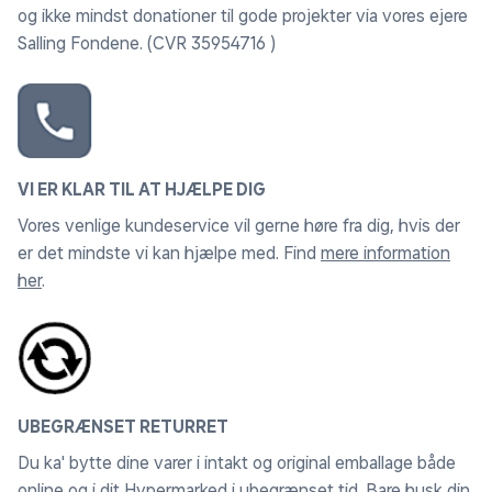
og ikke mindst donationer til gode projekter via vores ejere
Salling Fondene. (CVR 35954716 )
VI ER KLAR TIL AT HJÆLPE DIG
Vores venlige kundeservice vil gerne høre fra dig, hvis der
er det mindste vi kan hjælpe med. Find
mere information
her
.
UBEGRÆNSET RETURRET
Du ka' bytte dine varer i intakt og original emballage både
online og i dit Hypermarked i ubegrænset tid. Bare husk din