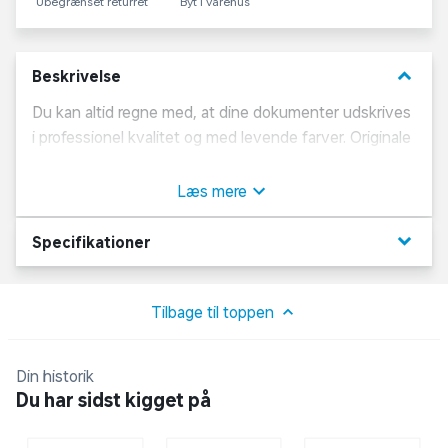
Ubegrænset returret
Byt i varehus
keyboard_arrow_down
Beskrivelse
Du kan altid regne med, at dine dokumenter udskrives
i professionel kvalitet og med levende farver. Originale
HP-blækpatroner giver en imponerende sikker ydelse,
fantastiske sideresultater samt holdbare resultater.[1]
Læs mere
Udskriv med enkeltpatroner og tonerpatroner med høj
kapacitet.[2,3]
keyboard_arrow_down
Specifikationer
Tilbage til toppen
Din historik
Du har sidst kigget på