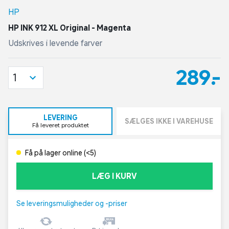
HP
HP INK 912 XL Original - Magenta
Udskrives i levende farver
289,-
1
LEVERING
SÆLGES IKKE I VAREHUSE
Få leveret produktet
Få på lager online (<5)
LÆG I KURV
Se leveringsmuligheder og -priser