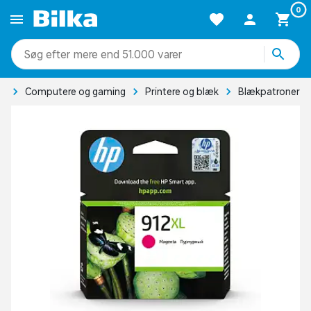
0
mere end 51.000 varer
ik
Computere og gaming
Printere og blæk
Blækpatroner