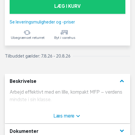
LÆG I KURV
Se leveringsmuligheder og -priser
Ubegrænset returret
Byt i varehus
Tilbuddet gælder: 7.8.26 - 20.8.26
keyboard_arrow_down
Beskrivelse
Arbejd effektivt med en lille, kompakt MFP – verdens
mindste i sin klasse.
Udskrivning, scanning og kopiering. Få nem og hurtig
udskrivning, simpel opsætning og udskriv og scan fra
Læs mere
din telefon med HP Smart-appen.
Leveres incl. blæk.
keyboard_arrow_down
Dokumenter