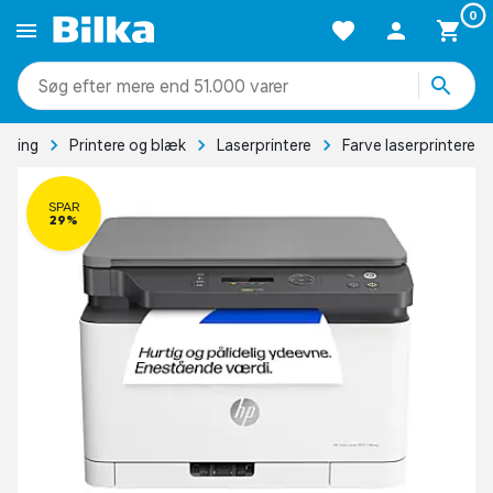
0
mere end 51.000 varer
aming
Printere og blæk
Laserprintere
Farve laserprintere
SPAR
29%