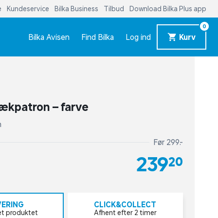
e
Kundeservice
Bilka Business
Tilbud
Download Bilka Plus app
0
Bilka Avisen
Find Bilka
Log ind
Kurv
ækpatron – farve
n
Før 299,-
239,20
VERING
CLICK&COLLECT
et produktet
Afhent efter 2 timer