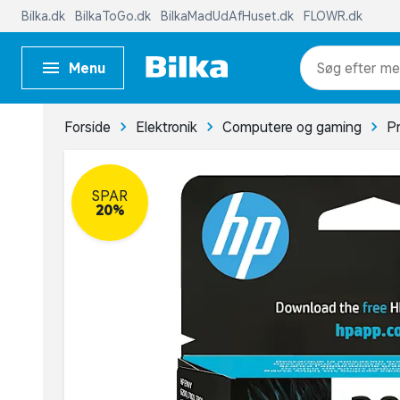
Bilka.dk
BilkaToGo.dk
BilkaMadUdAfHuset.dk
FLOWR.dk
Menu
me
Forside
Elektronik
Computere og gaming
Pr
SPAR
20%