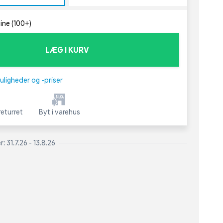
line (100+)
LÆG I KURV
uligheder og -priser
eturret
Byt i varehus
 31.7.26 - 13.8.26