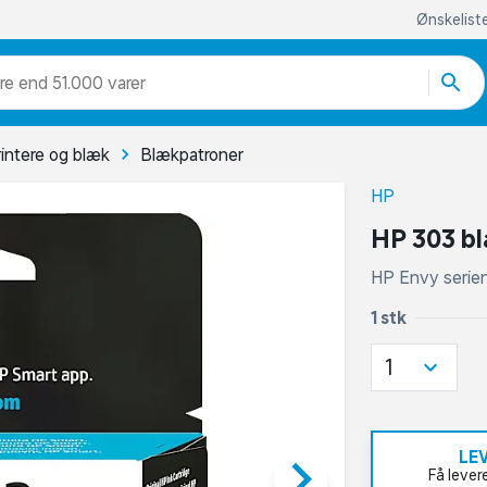
Ønskelist
re end 51.000 varer
intere og blæk
Blækpatroner
HP
HP 303 bl
HP Envy serie
1 stk
1
LE
keyboard_arrow_right
Få lever