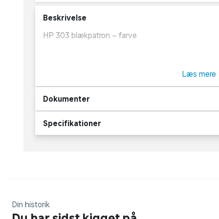
Beskrivelse
HP 303 blækpatron – farve
Med originale HP forbrugsstoffer får du altid en ens
forbrugsstoffer er designet for at sikre et optimalt
Læs mere
giver printresultater i topkvalitet der ikke falmer.
Dokumenter
Type: Blækpatron
Specifikationer
Farve: Farve
Kapacitet: 4ml
Ca. 165 udskrifter
Din historik
Til HP Envy serien
Du har sidst kigget på