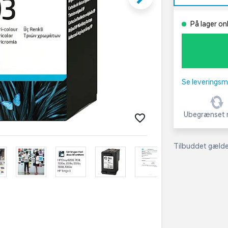
På lager on
Se leveringsm
Ubegrænset r
Tilbuddet gælder: