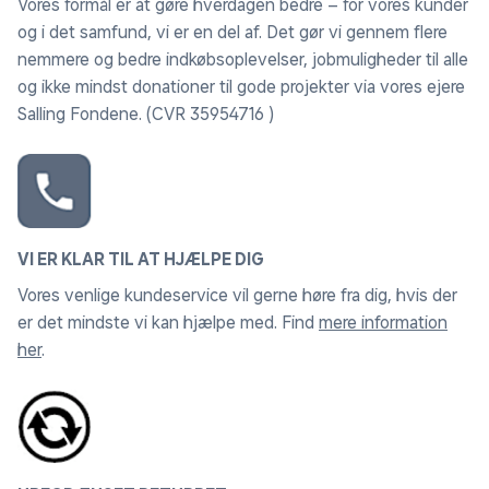
Vores formål er at gøre hverdagen bedre – for vores kunder
Se detaljerne skarpt og tydeligt
og i det samfund, vi er en del af. Det gør vi gennem flere
Nyd skarpe og klare billeder med en FHD-skærm. Et
nemmere og bedre indkøbsoplevelser, jobmuligheder til alle
levende farvespektrum og brede betragtningsvinkler
og ikke mindst donationer til gode projekter via vores ejere
gør den daglige visning til en konstant fornøjelse.
Salling Fondene. (CVR 35954716 )
Høj kontrast
Når lys møder mørke
Oplev Hisense’s Høj Kontrast, hvor dybe sorte toner
og lysende hvide nuancer smelter sammen. Silhuetter
og højlys træder tydeligt frem, og hver scene
VI ER KLAR TIL AT HJÆLPE DIG
gengives med den intensitet, den var tiltænkt.
Vores venlige kundeservice vil gerne høre fra dig, hvis der
er det mindste vi kan hjælpe med. Find
mere information
Game Mode
her
.
Kæmp dig til toppen af ranglisten
Sig farvel til forsinkelse, der ødelægger spillet. Hisense
Game Mode reducerer input lag til blot 16 ms. Bevæg
dig med præcision, reager i realtid, og tag sejren hjem
– hvert millisekund tæller.