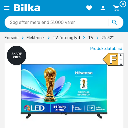
0
mere end 51.000 varer
Forside
Elektronik
TV, foto og lyd
TV
24-32"
Produktdatablad
SKARP
F
A
PRIS
G