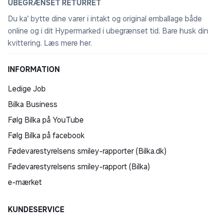
UBEGRÆNSET RETURRET
VIDAA Smart TV
Du ka' bytte dine varer i intakt og original emballage både
Nem. Hurtig. Sikker. Global og lokal underholdning.
online og i dit Hypermarked i ubegrænset tid. Bare husk din
Velkommen til fremtidens TV! Vores avancerede
kvittering.
Læs mere her
.
styresystem samler dine foretrukne internationale og
lokale indhold ét sted – skræddersyet til dine
INFORMATION
præferencer og nemt at finde. Fordyb dig i en verden
Ledige Job
af uendelig underholdning med topserier, storfilm og
meget mere – alt sammen personligt tilpasset og let
Bilka Business
tilgængeligt. Understøtter de danske apps DR TV, TV2
Følg Bilka på YouTube
Play og ViaPlay. Opgrader din seeroplevelse i dag, og
Følg Bilka på facebook
tag kontrollen over din underholdning!
Fødevarestyrelsens smiley-rapporter (Bilka.dk)
Del til TV
Fødevarestyrelsens smiley-rapport (Bilka)
Klik, cast, nyd
e-mærket
At skifte mellem enheder er fortid. Med Hisense Share
to TV sender du dit yndlingsindhold direkte fra din
KUNDESERVICE
enhed til TV’et. Spejl eller del – valget er dit, og det er