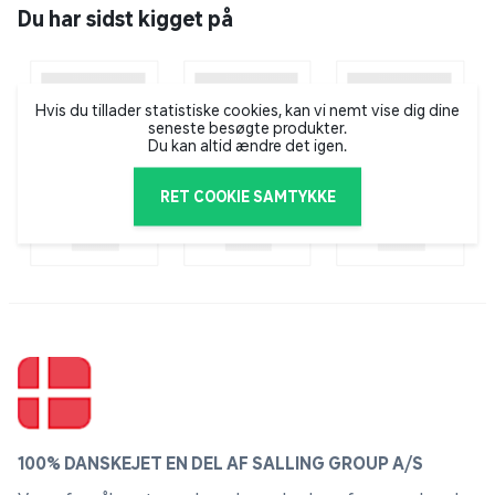
en del af fortællingen.
Du har sidst kigget på
Dual Position
To muligheder for maksimal komfort
Hvis du tillader statistiske cookies, kan vi nemt vise dig dine
Vælg opret position til klassisk TV-kigning, eller tilt
seneste besøgte produkter.
skærmen 8 grader bagud for brug som personlig
Du kan altid ændre det igen.
skærm. Perfekt til både underholdning og
hjemmekontor.
RET COOKIE SAMTYKKE
Støjreduktion
Krystalklare billeder venter
Træt af grynede videoer, der forstyrrer din
underholdning? Hisense's Støjreduktion analyserer og
filtrerer hver enkelt frame og giver enestående klarhed
– både i hurtige actionsekvenser og i mørke scener.
Nyd hver eneste detalje.
100% DANSKEJET EN DEL AF SALLING GROUP A/S
FHD-opløsning