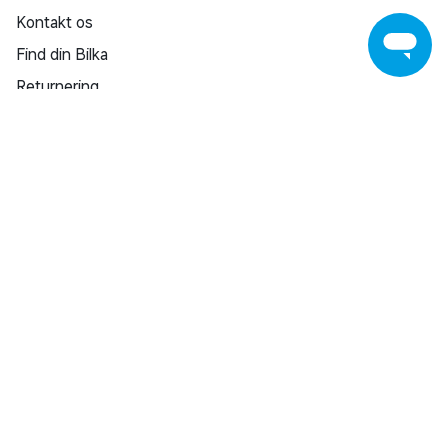
helt uden besvær.
Kontakt os
Find din Bilka
Returnering
Reklamation
Reparation af varer
Fortrydelsesret
Fortryd køb
Salling Group tilbagekaldelser
Privatlivspolitik
Handelsbetingelser
SHOPPING INSPIRATION
Bilka Avisen
Download Bilka Plus app