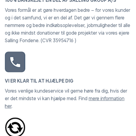
100% DANSKEJET EN DEL AF SALLING GROUP A/S
Vores formål er at gøre hverdagen bedre – for vores kunder
og i det samfund, vi er en del af. Det gør vi gennem flere
nemmere og bedre indkøbsoplevelser, jobmuligheder til alle
og ikke mindst donationer til gode projekter via vores ejere
Salling Fondene. (CVR 35954716 )
VI ER KLAR TIL AT HJÆLPE DIG
Vores venlige kundeservice vil gerne høre fra dig, hvis der
er det mindste vi kan hjælpe med. Find
mere information
her
.