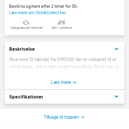
Bestil nu og hent efter 2 timer for 35,-
Læs mere om Click&Collect her
Ubegrænset returret
Byt i varehus
keyboard_arrow_down
Beskrivelse
Rive med 12 tænder fra GROUW der er velegnet til at
samle blade, grene eller andet haveaffald. Riven har et
skaft på hele 160 cm, hvilket giver en behagelig
arbejdsstilling. Brug den praktiske rive til
Læs mere
vedligeholdelse af udendørsarealer.
keyboard_arrow_down
Specifikationer
Tilbage til toppen