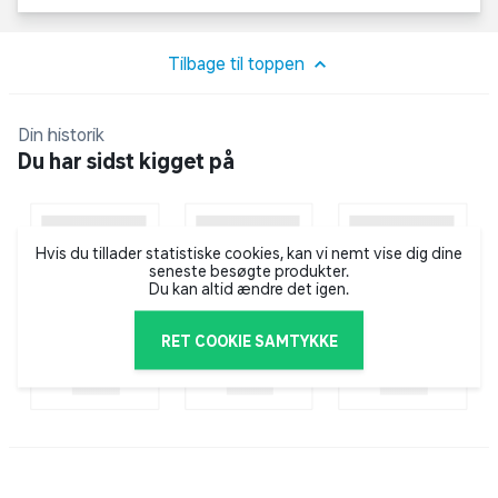
Ultrakompakt størrelse
Tilbage til toppen
Dette dashcam i nøglestørrelse kan anbringes på
forruden, så det næsten ikke kan ses. Den
Din historik
ultrakompakte enhed forsynes med strøm af et slankt
Du har sidst kigget på
kabel, som har to føringsmuligheder - opad eller nedad
- for en ryddelig og diskret installation.
Hvis du tillader statistiske cookies, kan vi nemt vise dig dine
seneste besøgte produkter.
Automatisk hændelseregistering
Du kan altid ændre det igen.
Når kameraet er sluttet til køretøjets strømkilde, kan du
RET COOKIE SAMTYKKE
bare indstille det og glemme det. Kameraet optager
løbende og gemmer automatisk video af registrerede
hændelser med dato- og tidsstempler for at vise
præcis, hvornår hændelser fandt sted.