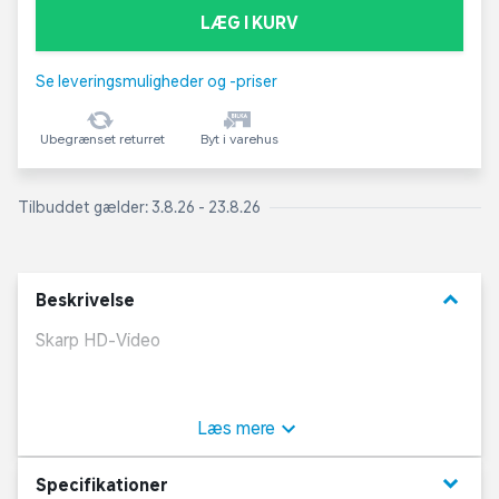
LÆG I KURV
Se leveringsmuligheder og -priser
Ubegrænset returret
Byt i varehus
Tilbuddet gælder: 3.8.26 - 23.8.26
keyboard_arrow_down
Beskrivelse
Skarp HD-Video
Med 1080p HD-Video, et 140-graders objektiv og
Garmin Clarity HDR-Optik kan du optage skarpe
Læs mere
videoer med vigtige detaljer både dag og nat.
keyboard_arrow_down
Specifikationer