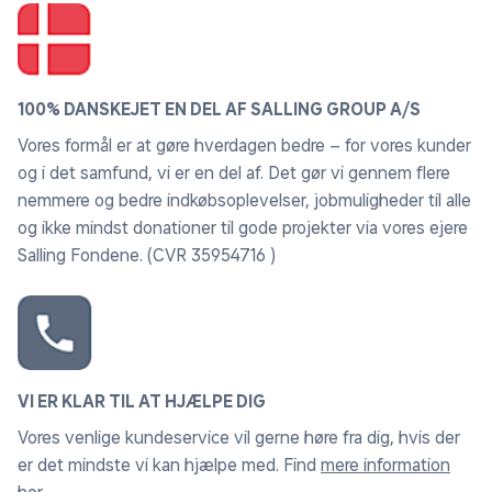
Garmin Clarity Polarisator
Se vigtige detaljer mere tydeligt, og reducer blædning i
100% DANSKEJET EN DEL AF SALLING GROUP A/S
forruden - takket være den indbyggede Garmin Clarity
Vores formål er at gøre hverdagen bedre – for vores kunder
polarisationsforbedring af objektivet.
og i det samfund, vi er en del af. Det gør vi gennem flere
nemmere og bedre indkøbsoplevelser, jobmuligheder til alle
og ikke mindst donationer til gode projekter via vores ejere
Se og del videoer
Salling Fondene. (CVR 35954716 )
Vault gør det nemt at dele dine vigtige videoer sikkert.
Med et betalt Vault abonnement og Wifi tilslutning, er
gemte videoklip tilgængelige ved hjælp af Garmin
Drive appen på din kompatible smartphone.
VI ER KLAR TIL AT HJÆLPE DIG
Stemmestyring
Vores venlige kundeservice vil gerne høre fra dig, hvis der
er det mindste vi kan hjælpe med. Find
mere information
Hold hænderne på rattet ved at bruge