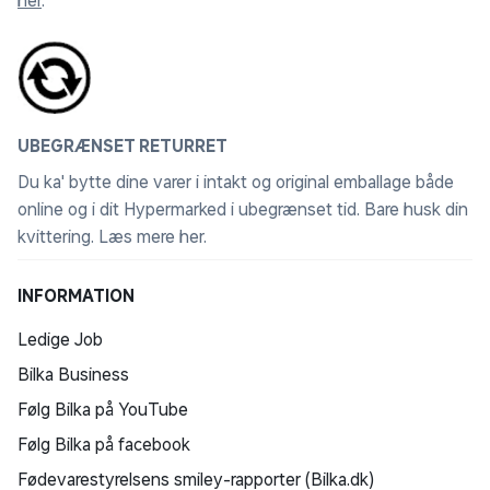
her
.
stemmekommandoer til at fortælle kameraet, når det
skal gemme video og starte/stoppe lydoptagelse.
Denne funktion er tilgængelig på engelsk, tysk, fransk,
spansk, italiensk og svensk.
UBEGRÆNSET RETURRET
Du ka' bytte dine varer i intakt og original emballage både
online og i dit Hypermarked i ubegrænset tid. Bare husk din
kvittering.
Læs mere her
.
INFORMATION
Ledige Job
Bilka Business
Følg Bilka på YouTube
Følg Bilka på facebook
Fødevarestyrelsens smiley-rapporter (Bilka.dk)