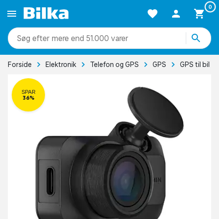
0
mere end 51.000 varer
Forside
Elektronik
Telefon og GPS
GPS
GPS til bil
SPAR
36%