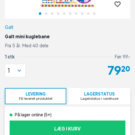
Galt
Galt mini kuglebane
Fra 5 år. Med 40 dele
1 stk
Før 99,-
79,20
1
LEVERING
LAGERSTATUS
Få leveret produktet
Lagerstatus i varehuse
På lager online (5+)
LÆG I KURV