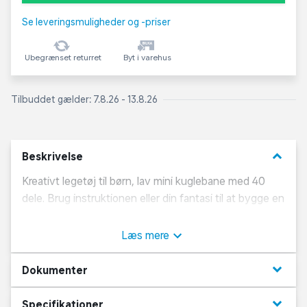
Se leveringsmuligheder og -priser
Ubegrænset returret
Byt i varehus
Tilbuddet gælder: 7.8.26 - 13.8.26
keyboard_arrow_down
Beskrivelse
Kreativt legetøj til børn, lav mini kuglebane med 40
dele. Brug instruktionen eller din fantasi til at bygge en
farverig kuglebane. Pakken indeholder 9 nedløb, 6
sving, 15 tuber, 3 holdere, 7 kugler og instruktionsark.
Læs mere
keyboard_arrow_down
Dokumenter
keyboard_arrow_down
Specifikationer