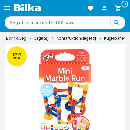
0
mere end 51.000 varer
Børn & Leg
Legetøj
Konstruktionslegetøj
Kuglebaner
SPAR
20%