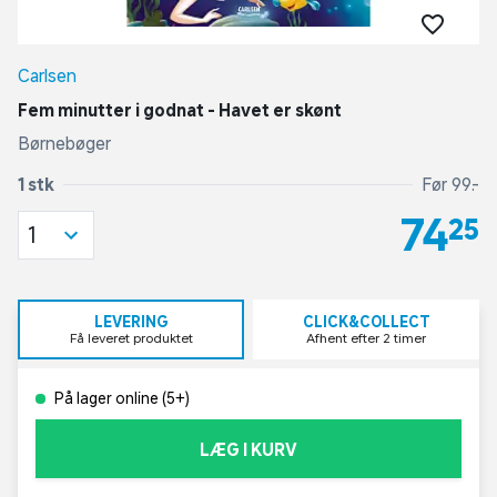
Carlsen
Fem minutter i godnat - Havet er skønt
Børnebøger
1 stk
Før 99,-
74,25
1
LEVERING
CLICK&COLLECT
Få leveret produktet
Afhent efter 2 timer
På lager online (5+)
LÆG I KURV