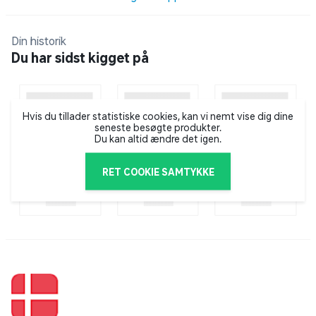
dagen, hvor der lige er fem minutter tilovers. Fra ca. 3
år Flere titler i serien: Fem minutter i godnat - Skurke
Din historik
Fem minutter i godnat - Hestehistorier Fem minutter i
Du har sidst kigget på
godnat - Superhelte Fem minutter i godnat - Frost
Fem minutter i godnat - PAW Patrol
Hvis du tillader statistiske cookies, kan vi nemt vise dig dine
seneste besøgte produkter.
Du kan altid ændre det igen.
RET COOKIE SAMTYKKE