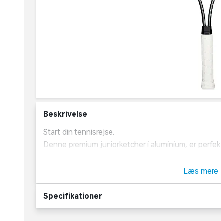
Beskrivelse
Start din tennisrejse.
Denne premium juniorketcher i aluminium, er perfekt
er mere end 152 cm. høje). Ketcheren er til spillere
første ketcher i fuld størrelse. Ketcherens længde: 
Læs mere
Specifikationer