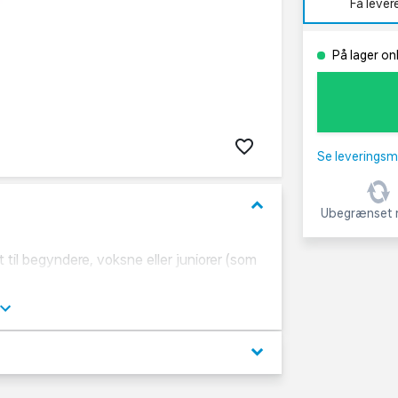
Få lever
På lager on
Se leveringsm
keyboard_arrow_down
Ubegrænset r
 til begyndere, voksne eller juniorer (som
n eller nybgynderen som leder efter deres
68,6 cm.
keyboard_arrow_down