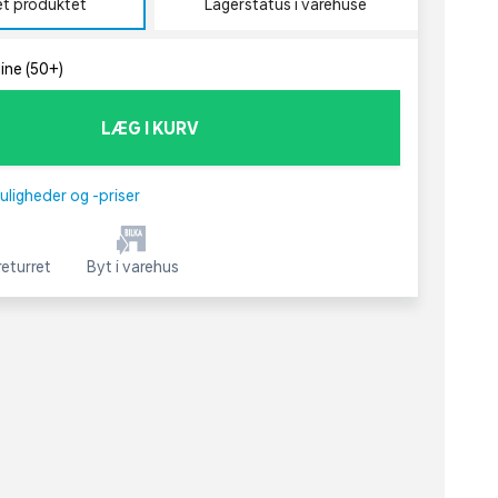
et produktet
Lagerstatus i varehuse
line (50+)
LÆG I KURV
uligheder og -priser
eturret
Byt i varehus