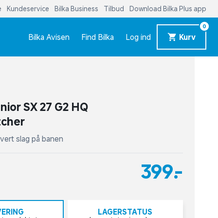
e
Kundeservice
Bilka Business
Tilbud
Download Bilka Plus app
0
Bilka Avisen
Find Bilka
Log ind
Kurv
nior SX 27 G2 HQ
tcher
 hvert slag på banen
399,-
VERING
LAGERSTATUS