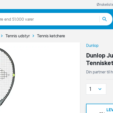
Ønskelist
re end 51.000 varer
Tennis udstyr
Tennis ketchere
Dunlop
Dunlop Ju
Tenniske
Din partner til
1
LE