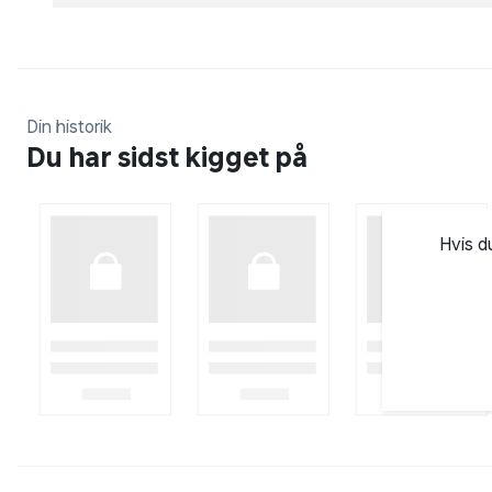
sig storslåede havrejser med Vaiana-dukken, den mo
Vaiana-dukken bærer en aftagelig top og nederdel, d
legendariske rejser. Hendes lange, bølgede hår bet
bevægelige arme, ben og hoved er klar til alt.
Din historik
Den perfekte gave til børn fra 3 år og opefter til at 
Du har sidst kigget på
deres yndlings Disney Vaiana 2-venner. Fans vil øn
dukkerne for at drømme om eventyr i Motunui og vi
tilgængelighed. Disney Vaiana 2 Vaiana Mode-Dukke 
inspireret af filmen. Inkluderer 1 Vaiana-dukke ifør
Hvis d