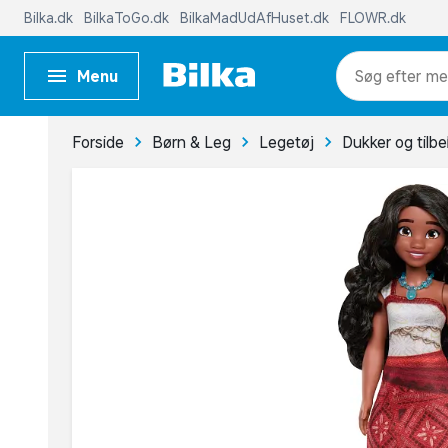
Bilka.dk
BilkaToGo.dk
BilkaMadUdAfHuset.dk
FLOWR.dk
Menu
me
Forside
Børn & Leg
Legetøj
Dukker og tilb