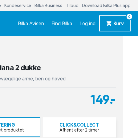
e
Kundeservice
Bilka Business
Tilbud
Download Bilka Plus app
0
Bilka Avisen
Find Bilka
Log ind
Kurv
iana 2 dukke
bevægelige arme, ben og hoved
149,-
VERING
CLICK&COLLECT
et produktet
Afhent efter 2 timer