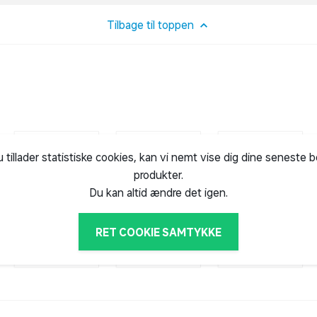
dige leder, som fans kender og elsker!
Tilbage til toppen
er er tro mod filmen, beregnet til lange,
yder endeløs styling-sjov! Og hendes
forestille sig at udforske land og hav med
ske at samle alle Disney Vaiana 2-mode-
dere! Hver sælges separat, afhængig af
med 2 tilbehør & aftageligt outfit,
t top, nederdel, halskæde og ankelkæde.
u tillader statistiske cookies, kan vi nemt vise dig dine seneste 
produkter.
Du kan altid ændre det igen.
RET COOKIE SAMTYKKE