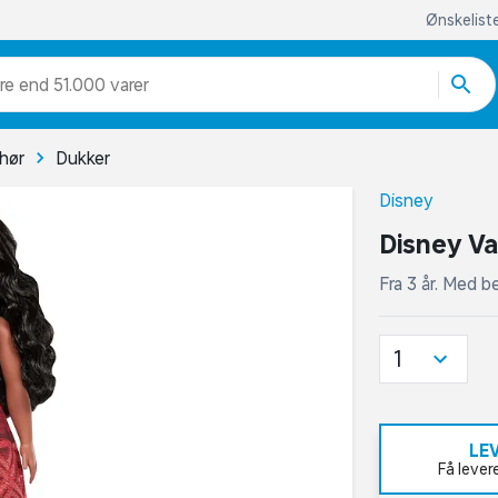
Ønskelist
re end 51.000 varer
ehør
Dukker
Disney
Disney Va
Fra 3 år. Med 
1
LE
Få lever