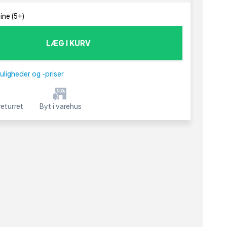
ine (5+)
LÆG I KURV
uligheder og -priser
eturret
Byt i varehus