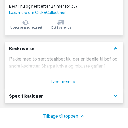
Bestil nu og hent efter 2 timer for 35,-
Læs mere om Click&Collect her
Ubegrænset returret
Byt i varehus
keyboard_arrow_down
Beskrivelse
Pakke med to sæt steakbestik, der er ideelle til bøf og
andre kødretter. Skarpe knive og robuste gafler i
rustfrit stål. Komfortable greb og tidløst design. Kniv:
22,5 cm. Gaffel: 21,5 cm.
Læs mere
keyboard_arrow_down
Specifikationer
Tilbage til toppen