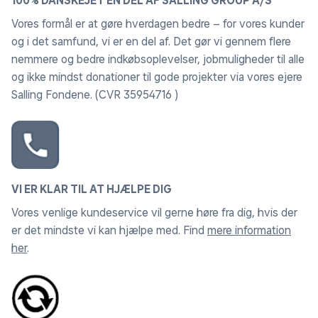
100% DANSKEJET EN DEL AF SALLING GROUP A/S
Vores formål er at gøre hverdagen bedre – for vores kunder
og i det samfund, vi er en del af. Det gør vi gennem flere
nemmere og bedre indkøbsoplevelser, jobmuligheder til alle
og ikke mindst donationer til gode projekter via vores ejere
Salling Fondene. (CVR 35954716 )
VI ER KLAR TIL AT HJÆLPE DIG
Vores venlige kundeservice vil gerne høre fra dig, hvis der
er det mindste vi kan hjælpe med. Find
mere information
her
.