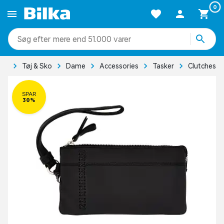
0
mere end 51.000 varer
ide
Tøj & Sko
Dame
Accessories
Tasker
Clutches
SPAR
30%