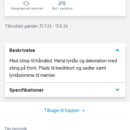
Ubegrænset returret
Byt i varehus
Tilbuddet gælder: 31.7.26 - 13.8.26
keyboard_arrow_down
Beskrivelse
Med strop til håndled. Metal lynlås og dekoration med
sting på front. Plads til kreditkort og sedler samt
lynlåslomme til mønter.
keyboard_arrow_down
Specifikationer
Tilbage til toppen
Din historik