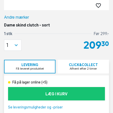
Andre mærker
Dame skind clutch - sort
1 stk
Før 299,-
209,30
1
LEVERING
CLICK&COLLECT
Få leveret produktet
Afhent efter 2 timer
Få på lager online (<5)
LÆG I KURV
Se leveringsmuligheder og -priser