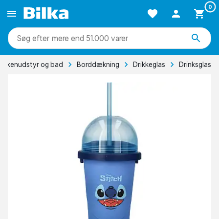
0
mere end 51.000 varer
økkenudstyr og bad
Borddækning
Drikkeglas
Drinksglas