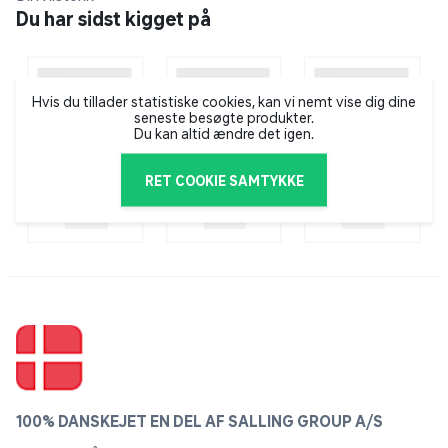
Du har sidst kigget på
Du kan lave slushies af alle dine yndlings
sukkerholdige drikke. Brug naturlige frugtjuicer til at
lave lækre og sunde slushies. Slushy Maker er
Hvis du tillader statistiske cookies, kan vi nemt vise dig dine
genanvendelig. Vask den blot i varmt sæbevand efter
seneste besøgte produkter.
hver brug, frys igen, og den er klar til at lave din næste
Du kan altid ændre det igen.
slushie. Brug din slushy maker igen og igen - med
ChillFactor stopper sjovet aldrig.
RET COOKIE SAMTYKKE
100% DANSKEJET EN DEL AF SALLING GROUP A/S