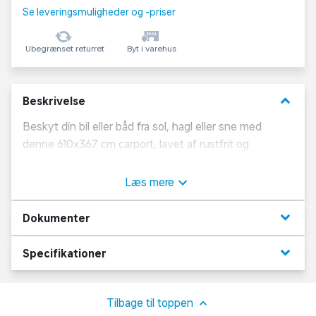
Se leveringsmuligheder og -priser
Ubegrænset returret
Byt i varehus
keyboard_arrow_down
Beskrivelse
Beskyt din bil eller båd fra sol, hagl eller sne med
denne 610x367 cm carport, lavet af rustfrit og
pulverlarkeret stål.
Læs mere
Carporten kræver næsten ingen vedligeholdelse.
keyboard_arrow_down
Dokumenter
keyboard_arrow_down
Specifikationer
Tilbage til toppen