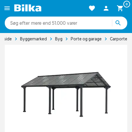
0
mere end 51.000 varer
orside
Byggemarked
Byg
Porte og garage
Carporte