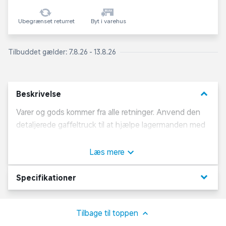
Ubegrænset returret
Byt i varehus
Tilbuddet gælder: 7.8.26 - 13.8.26
keyboard_arrow_down
Beskrivelse
Varer og gods kommer fra alle retninger. Anvend den
detaljerede gaffeltruck til at hjælpe lagermanden med
løfte godset fra toge og lastvogne og tilbage igen.
Den bøjelige figurer passer pefekt i sædet. Incl. gods
Læs mere
med magnet.
keyboard_arrow_down
Specifikationer
Tilbage til toppen