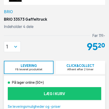
BRIO
BRIO 33573 Gaffeltruck
Indeholder 4 dele
Før 119,-
95,20
1
LEVERING
CLICK&COLLECT
Få leveret produktet
Afhent efter 2 timer
På lager online (50+)
LÆG I KURV
Se leveringsmuligheder og -priser