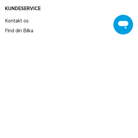
KUNDESERVICE
Kontakt os
Find din Bilka
Returnering
Reklamation
Reparation af varer
Fortrydelsesret
Fortryd køb
Salling Group tilbagekaldelser
Privatlivspolitik
Handelsbetingelser
SHOPPING INSPIRATION