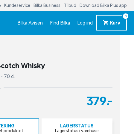
e
Kundeservice
Bilka Business
Tilbud
Download Bilka Plus app
0
Bilka Avisen
Find Bilka
Log ind
Kurv
r
Scotch Whisky
- 70 cl.
L
379,-
VERING
LAGERSTATUS
et produktet
Lagerstatus i varehuse