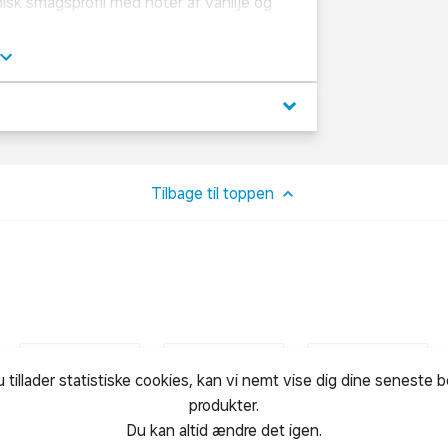
isk smagsprofil med noter af vanilje og
den ren for at få den fulde smagsoplevelse
keyboard_arrow_down
Tilbage til toppen
u tillader statistiske cookies, kan vi nemt vise dig dine seneste 
produkter.
Du kan altid ændre det igen.