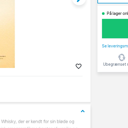
På lager on
Se leveringsm
Ubegrænset r
keyboard_arrow_down
Whisky, der er kendt for sin bløde og