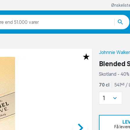
Ønskelist
re end 51.000 varer
Johnnie Walke
Blended 
Skotland - 40% 
70 cl
541,43 / 
1
LE
keyboard_arrow_right
Få lever