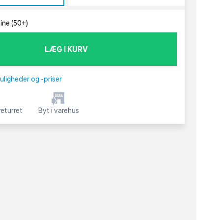
line (50+)
LÆG I KURV
uligheder og -priser
eturret
Byt i varehus