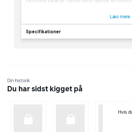
luksuriøse karakter. Denne blend tilbyder en harmon
frugt, der skaber en rund og fyldig oplevelse. Nyd 
eller brug den som base i diverse cocktails.
Læs mere
Specifikationer
Din historik
Du har sidst kigget på
Hvis d