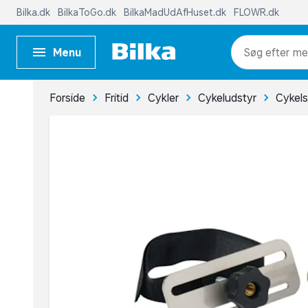
Bilka.dk
BilkaToGo.dk
BilkaMadUdAfHuset.dk
FLOWR.dk
Menu
me
Forside
Fritid
Cykler
Cykeludstyr
Cykels