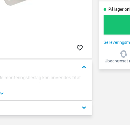
På lager on
Se leveringsm
Ubegrænset r
keyboard_arrow_down
beslag kan anvendes til at
neindsatser kan også købes her.
keyboard_arrow_down