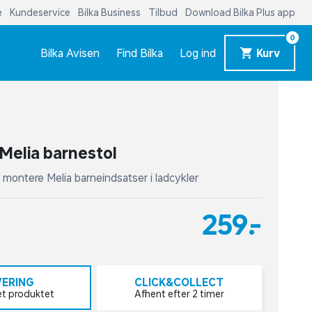
e
Kundeservice
Bilka Business
Tilbud
Download Bilka Plus app
0
Bilka Avisen
Find Bilka
Log ind
Kurv
 Melia barnestol
 montere Melia barneindsatser i ladcykler
259,-
VERING
CLICK&COLLECT
et produktet
Afhent efter 2 timer