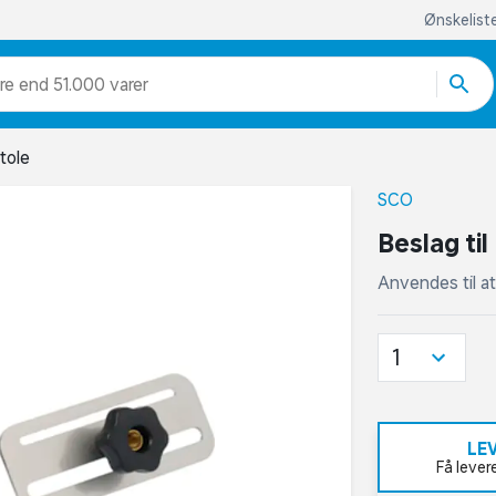
Ønskelist
re end 51.000 varer
tole
SCO
Beslag til
Anvendes til at
1
LE
Få lever