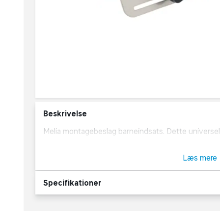
Beskrivelse
Melia montagebeslag barneindsats. Dette universelle monterings
montere Melia barneindsatser i ladcykler. Melia bar
Læs mere
Specifikationer