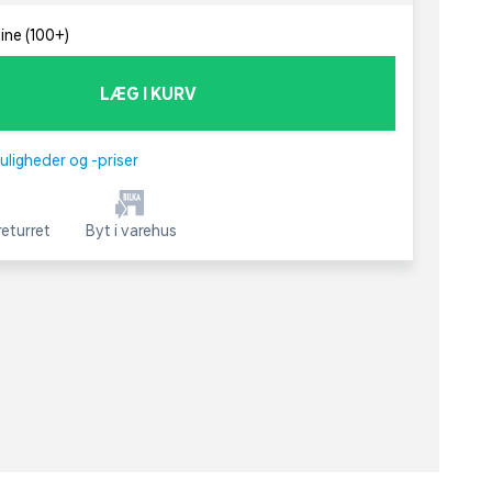
line (100+)
LÆG I KURV
uligheder og -priser
eturret
Byt i varehus