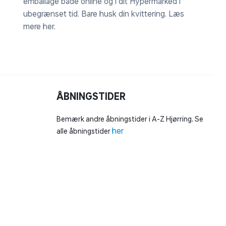
emballage både online og i dit Hypermarked i
ubegrænset tid. Bare husk din kvittering.
Læs
mere her
.
ÅBNINGSTIDER
Bemærk andre åbningstider i A-Z Hjørring. Se
her
alle åbningstider