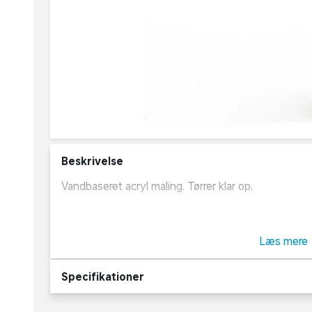
Beskrivelse
Vandbaseret acryl maling. Tørrer klar op.
Kan bruges til forskellige teknikker og blandes i for
Læs mere
Velegnet til forskellige overflader f.eks. lærred, træ, 
Specifikationer
Pensler og redskaber rengøres i vand.