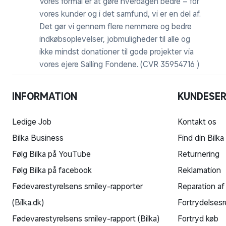
Vores formål er at gøre hverdagen bedre – for
vores kunder og i det samfund, vi er en del af.
Det gør vi gennem flere nemmere og bedre
indkøbsoplevelser, jobmuligheder til alle og
ikke mindst donationer til gode projekter via
vores ejere Salling Fondene. (CVR 35954716 )
INFORMATION
KUNDESER
Ledige Job
Kontakt os
Bilka Business
Find din Bilka
Følg Bilka på YouTube
Returnering
Følg Bilka på facebook
Reklamation
Fødevarestyrelsens smiley-rapporter
Reparation af
(Bilka.dk)
Fortrydelsesr
Fødevarestyrelsens smiley-rapport (Bilka)
Fortryd køb