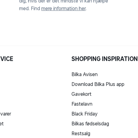
dig, hvis der er det mindste vi kan hjælpe
med. Find
mere information her
.
VICE
SHOPPING INSPIRATION
Bilka Avisen
Download Bilka Plus app
Gavekort
Fastelavn
 varer
Black Friday
et
Bilkas fødselsdag
Restsalg