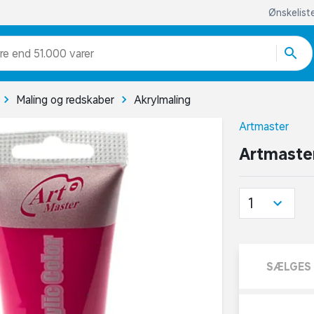
Ønskelist
re end 51.000 varer
Maling og redskaber
Akrylmaling
Artmaster
Artmaster
1
SÆLGES 