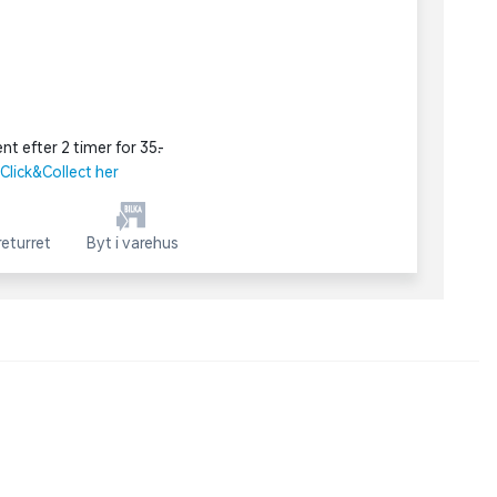
nt efter 2 timer for 35,-
lick&Collect her
eturret
Byt i varehus