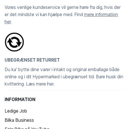
kan Find-appen hjælpe dig med at få den tilbage.
Vores venlige kundeservice vil gerne høre fra dig, hvis der
FileVault sørger for, at dine filer er krypteret, så andre
er det mindste vi kan hjælpe med. Find
mere information
ikke kan få adgang til dem. Desuden er gratis
her
.
sikkerhedsopdateringer med til at beskytte din Mac.
Juridisk tekst
Der er flere konfigurationsmuligheder.
1
UBEGRÆNSET RETURRET
Apps kan hentes i App Store. Software og indhold
sælges muligvis separat. Udbuddet kan variere.
Du ka' bytte dine varer i intakt og original emballage både
2
FaceTime er ikke tilgængelig i alle lande eller områder.
online og i dit Hypermarked i ubegrænset tid. Bare husk din
kvittering.
Læs mere her
.
Se alle specifikationer på apple.com/dk/mac-
mini/specs.
INFORMATION
Ledige Job
Produktnavn
Mac mini (M4)
Bilka Business