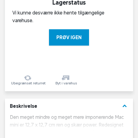
Lagerstatus
Vi kunne desværre ikke hente tilgængelige
varehuse.
PRØV IGEN
Ubegrænset returret
Byt i varehus
keyboard_arrow_down
Beskrivelse
Den meget mindre og meget mere imponerende Mac
mini er 12,7 x 12,7 cm ren og skær power. Redesignet
med udgangspunkt i Apple-chippen, så den