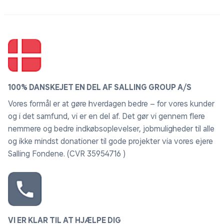
Den effektive M4-chip giver spektakulær ydeevne, så
alt føles hurtigt og flydende.
1
APPS ER FLYVENDE MED APPLES CHIPS
Alle dine favoritter kører lynhurtigt i macOS, bl.a.
Microsoft Excel, Adobe Photoshop og Zoom
100% DANSKEJET EN DEL AF SALLING GROUP A/S
HVIS DU ER VILD MED DIN IPHONE, VIL DU ELSKE
Vores formål er at gøre hverdagen bedre – for vores kunder
MAC
og i det samfund, vi er en del af. Det gør vi gennem flere
Mac fungerer som en drøm med dine andre Apple-
nemmere og bedre indkøbsoplevelser, jobmuligheder til alle
enheder. Kopiér noget på iPhone, og indsæt det på
og ikke mindst donationer til gode projekter via vores ejere
Mac. Send SMS’er med Beskeder, eller brug din Mac til
2
Salling Fondene. (CVR 35954716 )
at foretage og besvare FaceTime-opkald.
INDBYGGET DATABESKYTTELSE OG SIKKERHED
Alle Mac-computere er udstyret med stærke
forsvarsteknologier til beskyttelse mod virus og
malware. Hvis du mister din Mac eller får den stjålet,
VI ER KLAR TIL AT HJÆLPE DIG