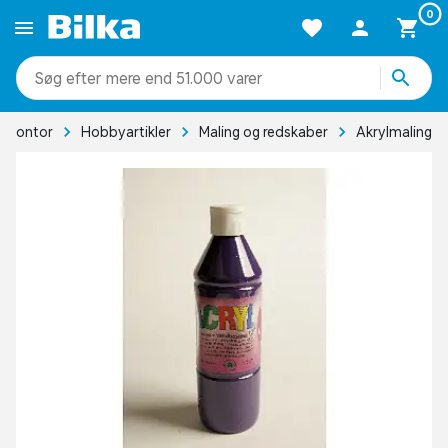
0
mere end 51.000 varer
& kontor
Hobbyartikler
Maling og redskaber
Akrylmaling