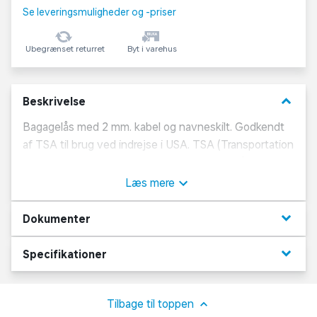
Se leveringsmuligheder og -priser
Ubegrænset returret
Byt i varehus
keyboard_arrow_down
Beskrivelse
Bagagelås med 2 mm. kabel og navneskilt. Godkendt
af TSA til brug ved indrejse i USA. TSA (Transportation
Security Administration) godkendte bagagelåse er et
krav, hvis man ønsker at aflåse sin bagage ved indrejse
Læs mere
i USA. TSA låse kan åbnes af myndighederne uden der
gøres skade på lås eller bagage.
keyboard_arrow_down
Dokumenter
keyboard_arrow_down
Specifikationer
Tilbage til toppen