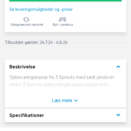
Se leveringsmuligheder og -priser
Ubegrænset returret
Byt i varehus
Tilbuddet gælder: 24.7.26 - 6.8.26
keyboard_arrow_down
Beskrivelse
Opbevaringskasse fra 3 Sprouts med sødt pindsvin
motiv. 3 Sprouts opbevaringskassen passer ind i
almindelige reolsystemer og er en praktisk og effektiv
måde at sortere og gemme legetøj i.
Læs mere
Opbevaringsboksen er fremstillet i pap beklædt med
stof.
keyboard_arrow_down
Specifikationer
Materialer: