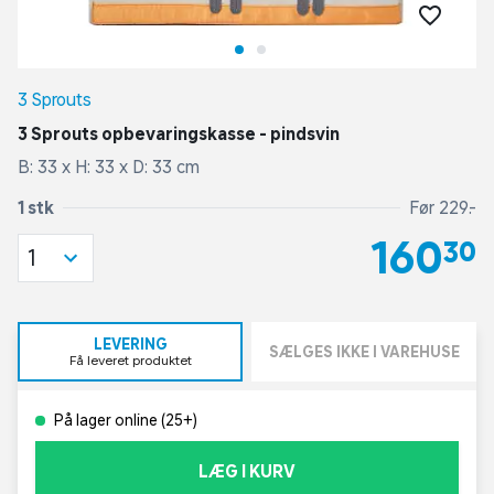
3 Sprouts
3 Sprouts opbevaringskasse - pindsvin
B: 33 x H: 33 x D: 33 cm
1 stk
Før 229,-
160,30
1
LEVERING
SÆLGES IKKE I VAREHUSE
Få leveret produktet
På lager online (25+)
LÆG I KURV