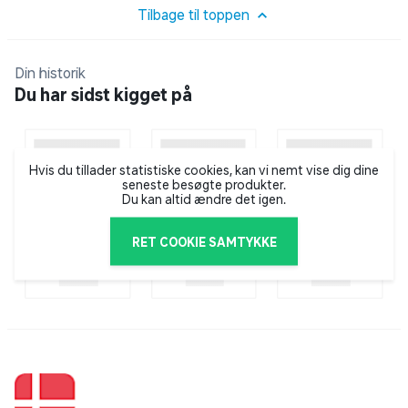
100% polyester.
Tilbage til toppen
100% polyester, applikation.
Din historik
Du har sidst kigget på
100% pap.
Hvis du tillader statistiske cookies, kan vi nemt vise dig dine
Pleje instruktioner:
seneste besøgte produkter.
Pletvask.
Du kan altid ændre det igen.
RET COOKIE SAMTYKKE