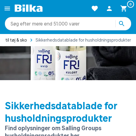
0
mere end 51.000 varer
s til tøj & sko
Sikkerhedsdatablade for husholdningsprodukter
Sikkerhedsdatablade for
husholdningsprodukter
Find oplysninger om Salling Groups
husholdningsprodukter her