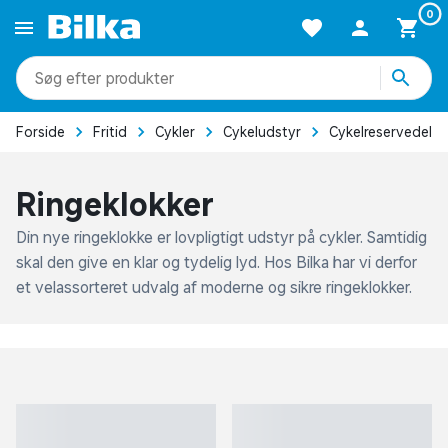
0
produkter
kategorier
mere end 51.000 varer
id
Cykler
Cykeludstyr
Cykelreservedele
Cykelklokker
Ringeklokker
Din nye ringeklokke er lovpligtigt udstyr på cykler. Samtidig
skal den give en klar og tydelig lyd. Hos Bilka har vi derfor
et velassorteret udvalg af moderne og sikre ringeklokker.