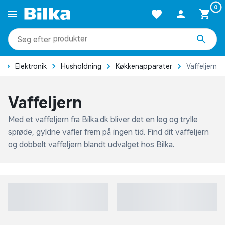
0
produkter
kategorier
Forside
Elektronik
Husholdning
Køkkenapparater
Va
mere end 51.000 varer
Vaffeljern
Med et vaffeljern fra Bilka.dk bliver det en leg og trylle
sprøde, gyldne vafler frem på ingen tid. Find dit vaffeljern
og dobbelt vaffeljern blandt udvalget hos Bilka.