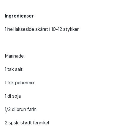
Ingredienser
1 hel lakseside skåret i 10-12 stykker
Marinade:
1 tsk salt
1 tsk pebermix
1 dl soja
1/2 dl brun farin
2 spsk. stødt fennikel