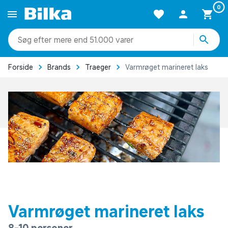
0
mere end 51.000 varer
Forside
Brands
Traeger
Varmrøget marineret laks
Varmrøget marineret laks
8-10 personer