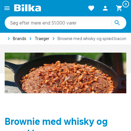
0
mere end 51.000 varer
ide
Brands
Traeger
Brownie med whisky og sprød bacon
Brownie med whisky og