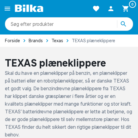
0
produkter
kategorier
mere end 51.000 varer
Forside
Brands
Texas
TEXAS plæneklippere
TEXAS plæneklippere
Skal du have en plæneklipper på benzin, en plæneklipper
på batteri eller en robotplæneklipper, så er danske TEXAS
et godt valg. De benzindrevne plæneklippere fra TEXAS
har klippet danske græsplæner i flere årtier og er en
kvalitets plæneklipper med mange funktioner og stor kraft.
TEXAS’ batteridrevne plæneklippere er lette at betjene, og
de er gode plæneklippere til selv mellemstore plæner. Hos
TEXAS finder du helt sikkert den rigtige plæneklipper til dit
behov.