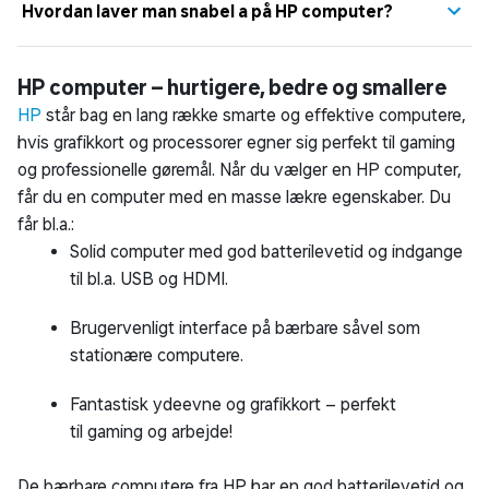
Sådan vælger du den rigtige bærbare
computer
Er du i tvivl om, hvilken bærbar computer du skal
vælge? I denne guide hjælper vi dig med at finde ud
af, hvilken bærbar der passer bedst til dine behov.
Du kan bl.a. læse meget mere om skærmopløsning,
processor og hukommelse.
Læs guiden