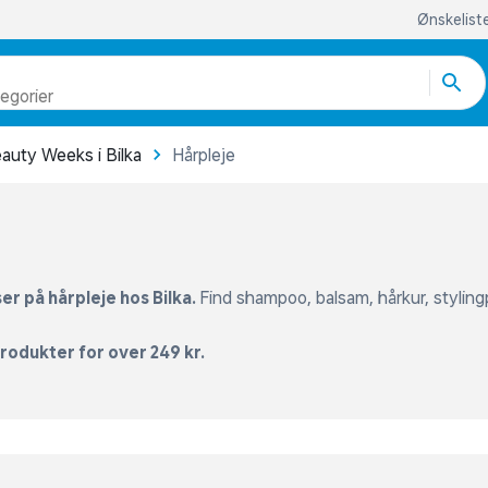
odukter
egorier
auty Weeks i Bilka
Hårpleje
re end 51.000 varer
r på hårpleje hos Bilka.
Find shampoo, balsam, hårkur, stylin
rodukter for over 249 kr.