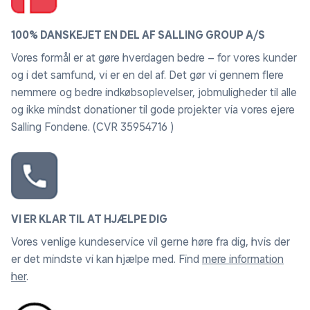
belastning for øjnene.
100% DANSKEJET EN DEL AF SALLING GROUP A/S
100 Hz flimmerfri
Vores formål er at gøre hverdagen bedre – for vores kunder
Nyd mere medrivende billedoplevelser med 100
og i det samfund, vi er en del af. Det gør vi gennem flere
billeder pr. sekund med 100Hz Flicker-Free – for lavere
nemmere og bedre indkøbsoplevelser, jobmuligheder til alle
inputforsinkelse, ultrajævne 2D-bevægelser og
og ikke mindst donationer til gode projekter via vores ejere
visning uden øjenbelastning.
Salling Fondene. (CVR 35954716 )
VI ER KLAR TIL AT HJÆLPE DIG
Vores venlige kundeservice vil gerne høre fra dig, hvis der
er det mindste vi kan hjælpe med. Find
mere information
her
.