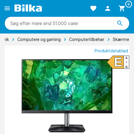
0
mere end 51.000 varer
ronik
Computere og gaming
Computertilbehør
Skærme
Produktdatablad
E
A
G