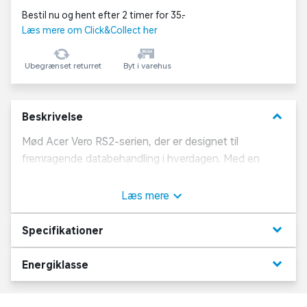
Bestil nu og hent efter 2 timer for 35,-
Læs mere om Click&Collect her
Ubegrænset returret
Byt i varehus
keyboard_arrow_down
Beskrivelse
Mød Acer Vero RS2-serien, der er designet til
fremragende databehandling i hverdagen. Med en
ultraslank profil, dynamisk stemningsbelysning og
miljøvenligt design er disse skærme perfekte til
Læs mere
hjemmet eller kontoret
keyboard_arrow_down
Specifikationer
Ultraslank
Med et ZeroFrame-design og en ultraslank profil på
keyboard_arrow_down
Energiklasse
blot 6,9 mm passer Vero RS2 perfekt ind i ethvert
moderne hjem.