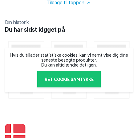
Tilbage til toppen
Dynamisk stemningsbelysning
Strålende mønstre hvirvler rundt bag skærmen og
Din historik
løfter stemningen med Vero RS2's dynamiske
Du har sidst kigget på
stemningsbelysning. Juster lysstyrken, så den passer
til situationen, og giv omgivelserne det personlige
præg, der passer til dig.
Hvis du tillader statistiske cookies, kan vi nemt vise dig dine
seneste besøgte produkter.
Perfekt detalje
Du kan altid ændre det igen.
Kast dig ud i en verden af farver og detaljer i FHD-
opløsning (1920 x 1080). Nyd dit indhold med skarp,
RET COOKIE SAMTYKKE
naturlig grafik, der forbedrer din underholdning og
produktivitet.
Beskytter dine øjne
Acer VisionCare har en række beskyttende funktioner,
f.eks. BlueLightShield, Flickerless, Low-dimming og
ComfyView. Nyd længere skærmsessioner med mindre