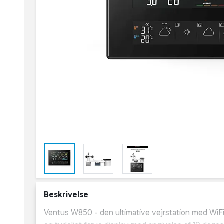
Beskrivelse
Ventus W850 - den ultimative vejrstation med WiFi 