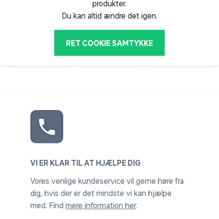
b)
produkter.
Du kan altid ændre det igen.
 mig i solen
RET COOKIE SAMTYKKE
aglig basis
d sensor, ekstra temperatur sensorer m.m.
ack up (medfølger ikke) udendørs enhed 3 x
VI ER KLAR TIL AT HJÆLPE DIG
Vores venlige kundeservice vil gerne høre fra
dig, hvis der er det mindste vi kan hjælpe
med. Find
mere information her
.