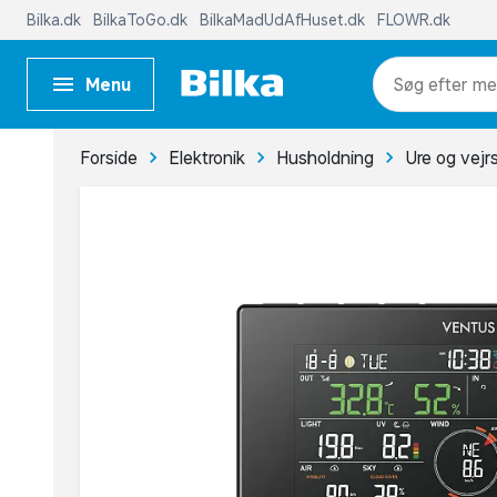
Bilka.dk
BilkaToGo.dk
BilkaMadUdAfHuset.dk
FLOWR.dk
Menu
me
Forside
Elektronik
Husholdning
Ure og vejr