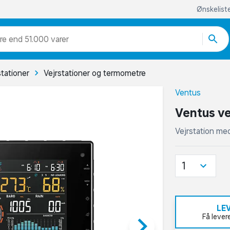
Ønskelist
re end 51.000 varer
stationer
Vejrstationer og termometre
Ventus
Ventus ve
Vejrstation me
1
LE
keyboard_arrow_right
Få lever