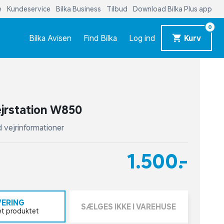
e
Kundeservice
Bilka Business
Tilbud
Download Bilka Plus app
0
Bilka Avisen
Find Bilka
Log ind
Kurv
jrstation W850
d vejrinformationer
1.500,-
VERING
SÆLGES IKKE I VAREHUSE
et produktet