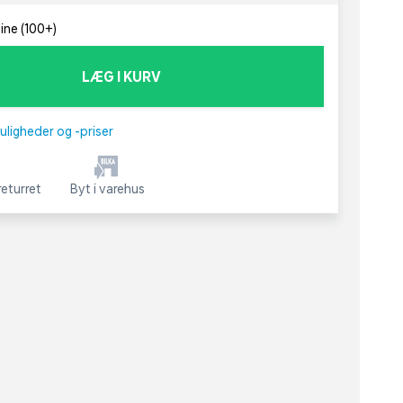
line (100+)
LÆG I KURV
uligheder og -priser
eturret
Byt i varehus