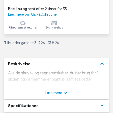
Bestil nu og hent efter 2 timer for 35,-
Læs mere om Click&Collect her
Ubegrænset returret
Byt i varehus
Tilbuddet gælder: 31.7.26 - 13.8.26
keyboard_arrow_down
Beskrivelse
Alle de skrive- og tegneredskaber, du har brug for i
skolen og derhjemme er praktisk samlet i dette
rummelige 3-fløjede penalhus fra TOPModel FLASH-
serien. Penalhuset er i flot lyslilla med farverigt, grafisk
Læs mere
mønster i reflekterende materiale på bagsiden og
siderne, motiv af TOPModel Fergie på fronten samt
keyboard_arrow_down
Specifikationer
mange neonfarvede detaljer. Penalhuset er desuden