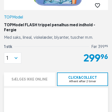
TOPModel
TOPModel FLASH trippel penalhus med indhold -
Fergie
Med saks, lineal, viskelæder, blyanter, tuscher m.m.
1 stk
Før 399,95
299,96
1
CLICK&COLLECT
SÆLGES IKKE ONLINE
Afhent efter 2 timer