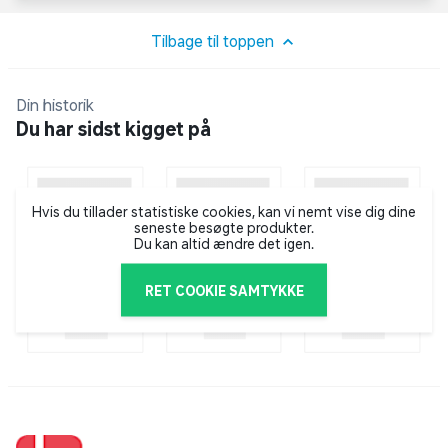
opdelt i tre rum og fyldt med alt, hvad man skal bruge
til at tegne og skrive med i skolen og derhjemme.
Tilbage til toppen
Indeholder bl.a. saks, lineal, viskelæder, blyantspidser,
2 blyanter, 18 farveblyanter og 18 tuscher og meget
Din historik
mere.
Du har sidst kigget på
Hvis du tillader statistiske cookies, kan vi nemt vise dig dine
seneste besøgte produkter.
Du kan altid ændre det igen.
RET COOKIE SAMTYKKE