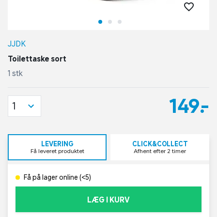
JJDK
Toilettaske sort
1 stk
149,-
1
LEVERING
CLICK&COLLECT
Få leveret produktet
Afhent efter 2 timer
Få på lager online (<5)
LÆG I KURV