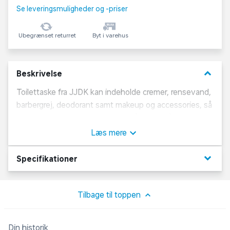
Se leveringsmuligheder og -priser
Ubegrænset returret
Byt i varehus
keyboard_arrow_down
Beskrivelse
Toilettaske fra JJDK kan indeholde cremer, rensevand,
barbergrej, deodorant samt makeup og accessories, så
du har det hele samlet ét sted, når du er på farten eller
skal ud og rejse.
Læs mere
Farve: sort
keyboard_arrow_down
Specifikationer
Om JJDK
Tilbage til toppen
JJDK er et dansk beautybrand, der tilbyder et stort
udvalg af toilettasker og kosmetikpunge i stilsikkert
Din historik