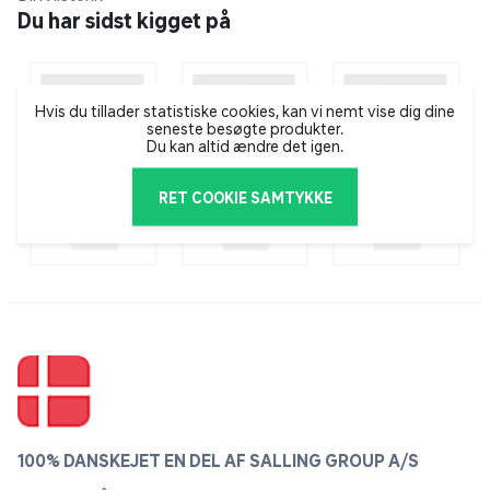
design og høj kvalitet. Derudover har JJDK blandt
Du har sidst kigget på
andet også hårbørster, makeupspejle samt makeup
accessories.
Hvis du tillader statistiske cookies, kan vi nemt vise dig dine
seneste besøgte produkter.
Du kan altid ændre det igen.
RET COOKIE SAMTYKKE
100% DANSKEJET EN DEL AF SALLING GROUP A/S