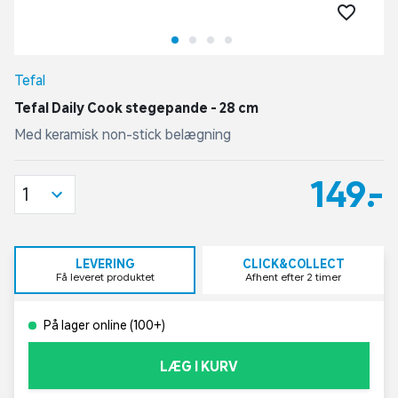
Tefal
Tefal Daily Cook stegepande - 28 cm
Med keramisk non-stick belægning
149,-
1
LEVERING
CLICK&COLLECT
Få leveret produktet
Afhent efter 2 timer
På lager online (100+)
LÆG I KURV