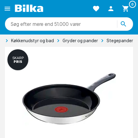
0
mere end 51.000 varer
ig
Køkkenudstyr og bad
Gryder og pander
Stegepander
SKARP
PRIS