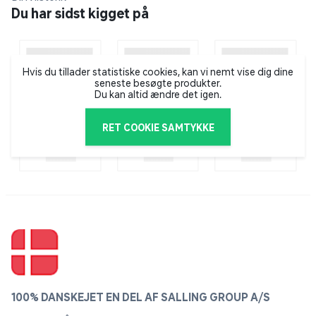
års garanti er Daily Cook-stegepanden en sikker og
Du har sidst kigget på
holdbar investering, der gør madlavningen både
sjovere og nemmere. Oplev Go Ceram – vores nye
keramiske non-stick belægning til nem rengøring og
Hvis du tillader statistiske cookies, kan vi nemt vise dig dine
sund madlavning.
seneste besøgte produkter.
Du kan altid ændre det igen.
• Keramisk non-stick belægning
• Premium rustfrit stål
RET COOKIE SAMTYKKE
• Thermo-Signal™
• Ergonomisk håndtag
• Velegnet til alle komfurtyper
100% DANSKEJET EN DEL AF SALLING GROUP A/S