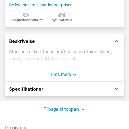
Se leveringsmuligheder og -priser
Ubegrænset returret
Byt i varehus
keyboard_arrow_down
Beskrivelse
Stort og lækkert fodboldmål fra serien Target Sport,
som er velegnet til børn i alle aldre.
Målet er i en solid kvalitet og bruges bl.a. til
Læs mere
børnefodbold i mere end 200 klubber landet over.
keyboard_arrow_down
Specifikationer
SPECIFIKATIONER
Størrelse: 300 x 200 x 100 cm
1 mål i kraftig Ø68/53 mm plast
Tilbage til toppen
Vægt: 14,5 kg
Kraftigt net
Din historik