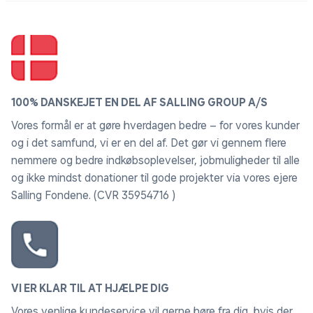
100% DANSKEJET EN DEL AF SALLING GROUP A/S
Vores formål er at gøre hverdagen bedre – for vores kunder
og i det samfund, vi er en del af. Det gør vi gennem flere
nemmere og bedre indkøbsoplevelser, jobmuligheder til alle
og ikke mindst donationer til gode projekter via vores ejere
Salling Fondene. (CVR 35954716 )
VI ER KLAR TIL AT HJÆLPE DIG
Vores venlige kundeservice vil gerne høre fra dig, hvis der