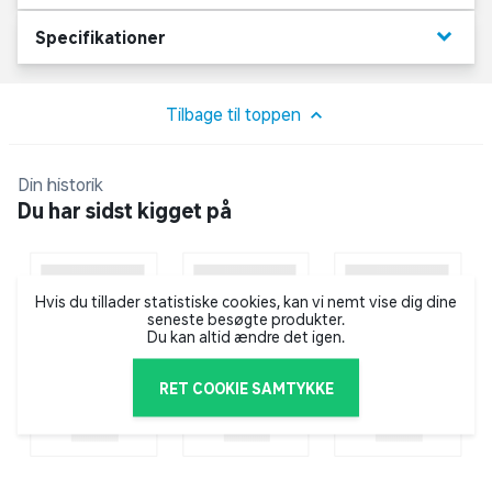
overvågningsopgave. Med dem ved hånden undgår i
et baghold eller I kan sammen planlægge jeres næste
keyboard_arrow_down
Specifikationer
træk. SpyX walkie Talkies har en rækkevidde op til 30
meter og har medfølgende bælteklip.
Tilbage til toppen
Funktioner:
2-vejs walkie talkies
Din historik
Du har sidst kigget på
Rækkevidde 20-30 meter
Bælteklip
Hvis du tillader statistiske cookies, kan vi nemt vise dig dine
seneste besøgte produkter.
Ekskl. 6 AAA batterier
Du kan altid ændre det igen.
RET COOKIE SAMTYKKE