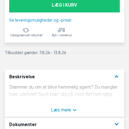
LÆG I KURV
Se leveringsmuligheder og -priser
Ubegrænset returret
Byt i varehus
Tilbuddet gælder: 7.8.26 - 13.8.26
keyboard_arrow_down
Beskrivelse
Drømmer du om at blive hemmelig agent? Du mangler
bare udstyret! SpyX klær’ dig på, med det helt rigtig
agentudstyr til hemmelige og farlige missioner,
undercover kommunikation og overvågning. Med SpyX
Læs mere
Walkie Talkies kan du kommunikere med dine
spionkollegaer, når I er på en farlig mission eller
keyboard_arrow_down
Dokumenter