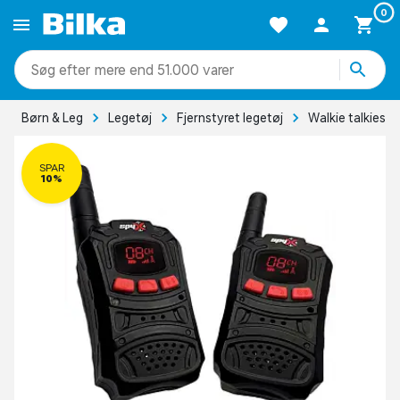
0
mere end 51.000 varer
Børn & Leg
Legetøj
Fjernstyret legetøj
Walkie talkies
SPAR
10%