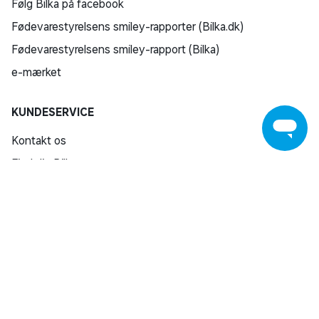
Følg Bilka på facebook
Fødevarestyrelsens smiley-rapporter (Bilka.dk)
Fødevarestyrelsens smiley-rapport (Bilka)
e-mærket
KUNDESERVICE
Kontakt os
Find din Bilka
Returnering
Reklamation
Reparation af varer
Fortrydelsesret
Fortryd køb
Salling Group tilbagekaldelser