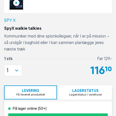
SPY X
SpyX walkie talkies
Kommuniker med dine spionkollegaer, når I er på mission –
så undgår i baghold eller I kan sammen planlægge jeres
næste træk
1 stk
Før 129,-
116,10
1
LEVERING
LAGERSTATUS
Få leveret produktet
Lagerstatus i varehuse
På lager online (50+)