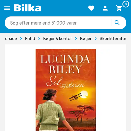
0
mere end 51.000 varer
Forside
Fritid
Bøger & kontor
Bøger
Skønlitteratur