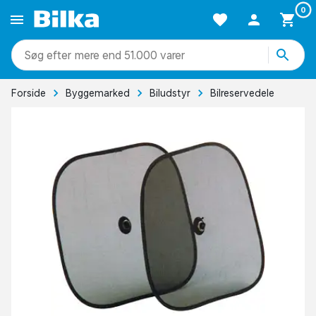
0
mere end 51.000 varer
Forside
Byggemarked
Biludstyr
Bilreservedele