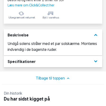
Bestil nu og hent efter 2 timer for 35,-
Læs mere om Click&Collect her
Ubegrænset returret
Byt i varehus
keyboard_arrow_down
Beskrivelse
Undgå solens stråler med et par solskærme. Monteres
indvendig i de bagerste ruder.
keyboard_arrow_down
Specifikationer
Tilbage til toppen
Din historik
Du har sidst kigget på